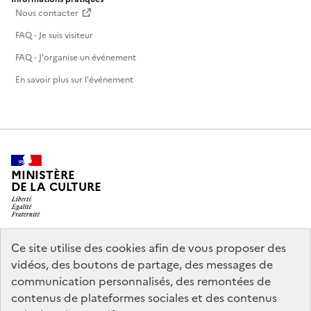
Nous contacter
FAQ - Je suis visiteur
FAQ - J'organise un événement
En savoir plus sur l'événement
MINISTÈRE
DE LA CULTURE
Ce site utilise des cookies afin de vous proposer des
legifrance.gouv.fr
info.gouv.fr
vidéos, des boutons de partage, des messages de
communication personnalisés, des remontées de
service-public.gouv.fr
data.gouv.fr
contenus de plateformes sociales et des contenus