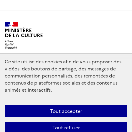
MINISTÈRE
DE LA CULTURE
Ce site utilise des cookies afin de vous proposer des
legifrance.gouv.fr
info.gouv.fr
vidéos, des boutons de partage, des messages de
communication personnalisés, des remontées de
service-public.gouv.fr
data.gouv.fr
contenus de plateformes sociales et des contenus
animés et interactifs.
Nous contacter
Mentions légales
Politique générale de protection
Tout accepter
des données
Accessibilité : partiellement conforme
Politique
d’utilisation des témoins de connexion (cookies)
Crédits
Tout refuser