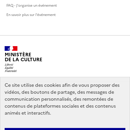
FAQ - J'organise un événement
En savoir plus sur l'événement
MINISTÈRE
DE LA CULTURE
Ce site utilise des cookies afin de vous proposer des
legifrance.gouv.fr
info.gouv.fr
vidéos, des boutons de partage, des messages de
communication personnalisés, des remontées de
service-public.gouv.fr
data.gouv.fr
contenus de plateformes sociales et des contenus
animés et interactifs.
Nous contacter
Mentions légales
Politique générale de protection