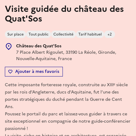
Visite guidée du château des
Quat'Sos
Sur place
Tout public
Collectivité
Tarif habituel
+2
Château des Quat'Sos
7 Place Albert Rigoulet, 33190 La Réole, Gironde,
Nouvelle-Aquitaine, France
Ajouter à mes favoris
Cette imposante forteresse royale, construite au XIIIᵉ siècle
par les rois d’Angleterre, ducs d’Aquitaine, fut l’une des
portes stratégiques du duché pendant la Guerre de Cent
Ans.
Poussez le portail du parc et laissez-vous guider à travers ce
site exceptionnel en compagnie de notre guide-conférencier
passionné !
La visite, riche en histoire et en architecture, est organisée