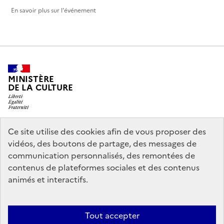
En savoir plus sur l'événement
MINISTÈRE
DE LA CULTURE
Ce site utilise des cookies afin de vous proposer des
legifrance.gouv.fr
info.gouv.fr
vidéos, des boutons de partage, des messages de
communication personnalisés, des remontées de
service-public.gouv.fr
data.gouv.fr
contenus de plateformes sociales et des contenus
animés et interactifs.
Nous contacter
Mentions légales
Politique générale de protection
Tout accepter
des données
Accessibilité : partiellement conforme
Politique