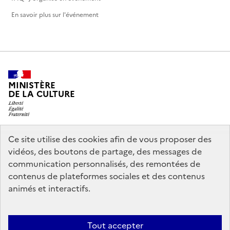
En savoir plus sur l'événement
MINISTÈRE
DE LA CULTURE
Ce site utilise des cookies afin de vous proposer des
legifrance.gouv.fr
info.gouv.fr
vidéos, des boutons de partage, des messages de
communication personnalisés, des remontées de
service-public.gouv.fr
data.gouv.fr
contenus de plateformes sociales et des contenus
animés et interactifs.
Nous contacter
Mentions légales
Politique générale de protection
Tout accepter