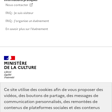
Nous contacter
FAQ - Je suis visiteur
FAQ - J'organise un événement
En savoir plus sur l'événement
MINISTÈRE
DE LA CULTURE
Ce site utilise des cookies afin de vous proposer des
legifrance.gouv.fr
info.gouv.fr
vidéos, des boutons de partage, des messages de
communication personnalisés, des remontées de
service-public.gouv.fr
data.gouv.fr
contenus de plateformes sociales et des contenus