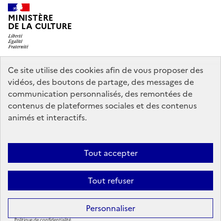
MINISTÈRE
DE LA CULTURE
Ce site utilise des cookies afin de vous proposer des
legifrance.gouv.fr
info.gouv.fr
vidéos, des boutons de partage, des messages de
communication personnalisés, des remontées de
service-public.gouv.fr
data.gouv.fr
contenus de plateformes sociales et des contenus
animés et interactifs.
Nous contacter
Mentions légales
Politique générale de protection
Tout accepter
des données
Accessibilité : partiellement conforme
Politique
d’utilisation des témoins de connexion (cookies)
Crédits
Tout refuser
Sauf mention contraire, tous les contenus de ce site sont sous
licence
Personnaliser
etalab-2.0
Politique de confidentialité