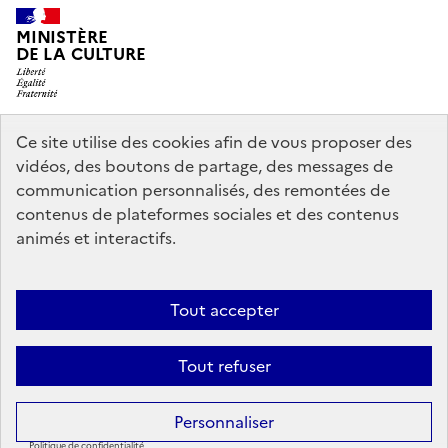
MINISTÈRE
DE LA CULTURE
Ce site utilise des cookies afin de vous proposer des
legifrance.gouv.fr
info.gouv.fr
vidéos, des boutons de partage, des messages de
communication personnalisés, des remontées de
service-public.gouv.fr
data.gouv.fr
contenus de plateformes sociales et des contenus
animés et interactifs.
Nous contacter
Mentions légales
Politique générale de protection
Tout accepter
des données
Accessibilité : partiellement conforme
Politique
d’utilisation des témoins de connexion (cookies)
Crédits
Tout refuser
Sauf mention contraire, tous les contenus de ce site sont sous
licence
Personnaliser
etalab-2.0
Politique de confidentialité