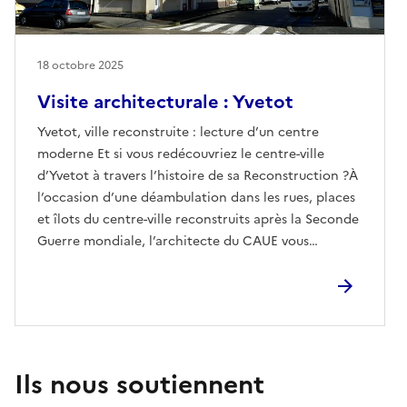
18 octobre 2025
Visite architecturale : Yvetot
Yvetot, ville reconstruite : lecture d’un centre
moderne Et si vous redécouvriez le centre-ville
d’Yvetot à travers l’histoire de sa Reconstruction ?À
l’occasion d’une déambulation dans les rues, places
et îlots du centre-ville reconstruits après la Seconde
Guerre mondiale, l’architecte du CAUE vous
emmène découvrir les grandes transformations qui
se sont opérées lors de cette opération de
reconstruction d’ampleur. Entre vues anciennes de
la ville disparue et décryptage des choix
architecturaux et urbains des années 1950, cette
visite révélera comment Yvetot s’est réinventée dans
Ils nous soutiennent
un esprit de modernité ; comment la ville et ses