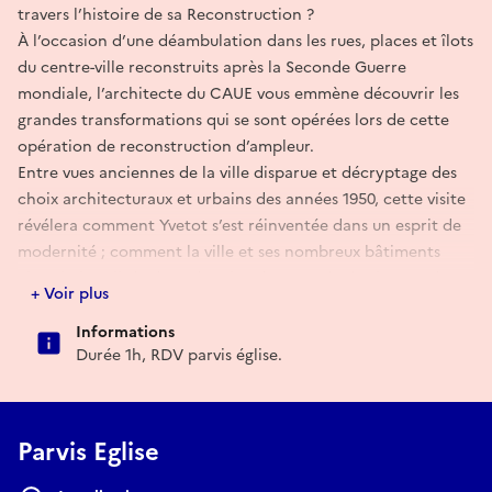
travers l’histoire de sa Reconstruction ?
À l’occasion d’une déambulation dans les rues, places et îlots
du centre-ville reconstruits après la Seconde Guerre
mondiale, l’architecte du CAUE vous emmène découvrir les
grandes transformations qui se sont opérées lors de cette
opération de reconstruction d’ampleur.
Entre vues anciennes de la ville disparue et décryptage des
choix architecturaux et urbains des années 1950, cette visite
révélera comment Yvetot s’est réinventée dans un esprit de
modernité ; comment la ville et ses nombreux bâtiments
cherchaient-ils à répondre alors à un mode de vie « moderne
+ Voir plus
», fonctionnaliste ?
Inscription obligatoire
Informations
Durée 1h, RDV parvis église.
Réserver
Parvis Eglise