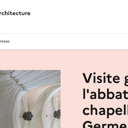
architecture
resse
Visite
l'abbat
chapel
Germer