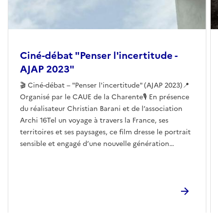
Ciné-débat "Penser l'incertitude -
AJAP 2023"
🎬 Ciné-débat – "Penser l'incertitude" (AJAP 2023)📍
Organisé par le CAUE de la Charente🎙 En présence
du réalisateur Christian Barani et de l’association
Archi 16Tel un voyage à travers la France, ses
territoires et ses paysages, ce film dresse le portrait
sensible et engagé d’une nouvelle génération
d’architectes et de paysagistes lauréat.e.s des AJAP
2023 (Albums des Jeunes Architectes et Paysagistes).
🚧 En immersion sur les chantiers, dans les agences,
au cœur des paysages ou des bâtiments qu’ils
façonnent, ces jeunes professionnel.le.s témoignent
de leur travail et de leurs engagements pour une