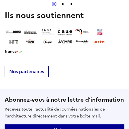
pratique respectueuse du vivant, une attention
portée aux territoires et un désir de faire projet
Ils nous soutiennent
avec les habitant.e.s.Un film qui interroge nos
manières d’habiter le monde, nos responsabilités, et
ce que signifie aujourd’hui "prendre soin".
Nos partenaires
Abonnez-vous à notre lettre d’information
Recevez toute l'actualité de Journées nationales de
l'architecture directement dans votre boîte mail.