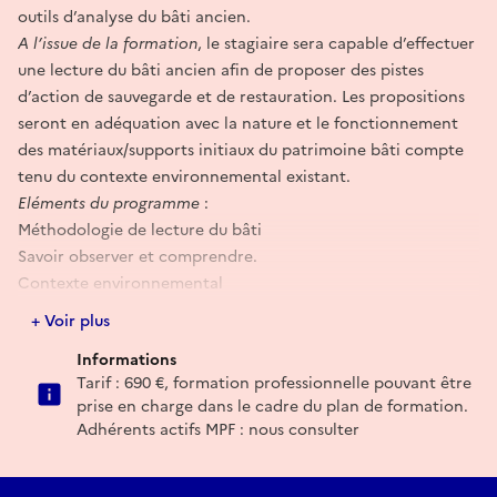
outils d’analyse du bâti ancien.
A l’issue de la formation
, le stagiaire sera capable d’effectuer
une lecture du bâti ancien afin de proposer des pistes
d’action de sauvegarde et de restauration. Les propositions
seront en adéquation avec la nature et le fonctionnement
des matériaux/supports initiaux du patrimoine bâti compte
tenu du contexte environnemental existant.
Eléments du programme
:
Méthodologie de lecture du bâti
Savoir observer et comprendre.
Contexte environnemental
Matériaux anciens constitutifs et techniques constructives.
+ Voir plus
Comportements et pathologies ;
Informations
Mesures de conservations préventives et mise en sécurité.
Tarif : 690 €, formation professionnelle pouvant être
Exercices pratiques de lecture du bâti
prise en charge dans le cadre du plan de formation.
Mise en application sur site de la méthodologie de lecture du
Adhérents actifs MPF : nous consulter
bâti sur tout ou partie d’un bâtiment, en situation réelle,
approfondissement et retours d'expériences
Évaluation finale