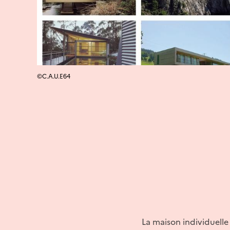
©C.A.U.E64
La maison individuelle 