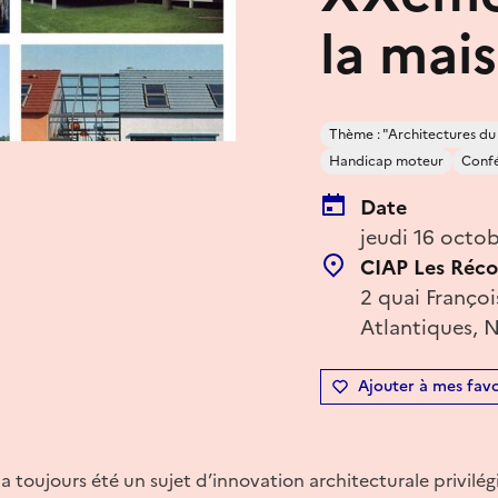
la mais
Thème : "Architectures du
Handicap moteur
Confé
Date
jeudi 16 octo
CIAP Les Récol
2 quai Franço
Atlantiques, 
Ajouter à mes favo
a toujours été un sujet d’innovation architecturale privilégi