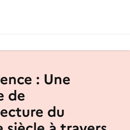
ence : Une
e de
tecture du
siècle à travers