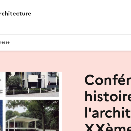
architecture
resse
Confér
histoir
l'archi
XXème 