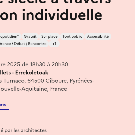
on individuelle
 quotidien"
Gratuit
Sur place
Tout public
Accessibilité
rence / Débat / Rencontre
+1
bre 2025 de 18h30 à 20h30
lets - Errekoletoak
is Turnaco, 64500 Ciboure, Pyrénées-
Nouvelle-Aquitaine, France
ris
é par les architectes