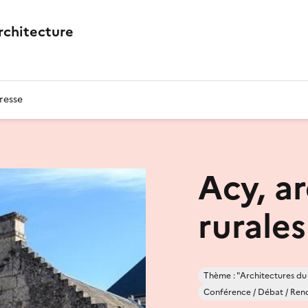
architecture
resse
Acy, a
rurale
Thème : "Architectures du
Conférence / Débat / Ren