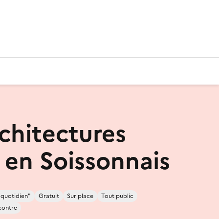
rchitectures
s en Soissonnais
 quotidien"
Gratuit
Sur place
Tout public
contre