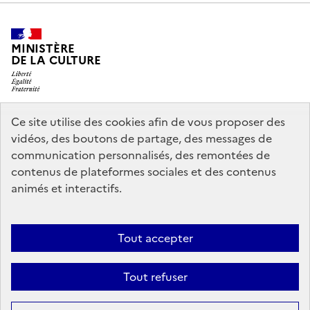
MINISTÈRE
DE LA CULTURE
Ce site utilise des cookies afin de vous proposer des
legifrance.gouv.fr
info.gouv.fr
vidéos, des boutons de partage, des messages de
communication personnalisés, des remontées de
service-public.gouv.fr
data.gouv.fr
contenus de plateformes sociales et des contenus
animés et interactifs.
Nous contacter
Mentions légales
Politique générale de protection
Tout accepter
des données
Accessibilité : partiellement conforme
Politique
d’utilisation des témoins de connexion (cookies)
Crédits
Tout refuser
Sauf mention contraire, tous les contenus de ce site sont sous
licence