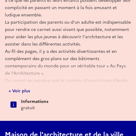
à ce que les parents et leurs enfants puissent développer leur
complicité en passant un moment à la fois amusant et
ludique ensemble.
La participation des parents ou d'un adulte est indispensable
pour rendre ce carnet aussi vivant que possible, notamment
pour aider les plus jeunes à découvrir l'architecture et les
assister dans les différentes activités.
Au fil des pages, il y a des activités divertissantes et en
complément des gros plans sur des bâtiments
contemporains du monde pour un véritable tour « Au Pays
de l'Architecture ».
Ce carnet ne requière que le contenu d'une trousse d’école
pour le remplir.
+ Voir plus
En espérant qu'au détour de ces activités des sourires se
Informations
dessinent et des rires éclatent.
gratuit
Edition : MAV PACA / 2021
Mis en page et conçu par : Sarah Guyot
Maison de l'architecture et de la ville