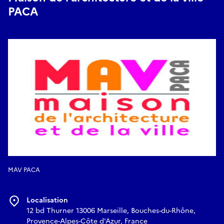
Lien d'accès pour l'évènement en ligne
PACA
http://bit.ly/2Qhxqx
MAV PACA
Localisation
12 bd Thurner 13006 Marseille, Bouches-du-Rhône,
Provence-Alpes-Côte d'Azur, France