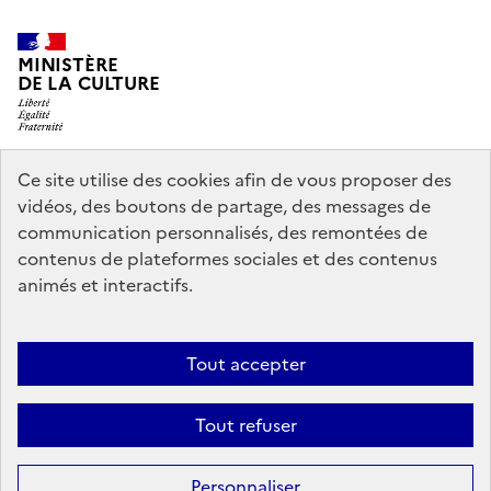
MINISTÈRE
DE LA CULTURE
Ce site utilise des cookies afin de vous proposer des
legifrance.gouv.fr
info.gouv.fr
vidéos, des boutons de partage, des messages de
communication personnalisés, des remontées de
service-public.gouv.fr
data.gouv.fr
contenus de plateformes sociales et des contenus
animés et interactifs.
Nous contacter
Mentions légales
Politique générale de protection
Tout accepter
des données
Accessibilité : partiellement conforme
Politique
d’utilisation des témoins de connexion (cookies)
Crédits
Tout refuser
Sauf mention contraire, tous les contenus de ce site sont sous
licence
Personnaliser