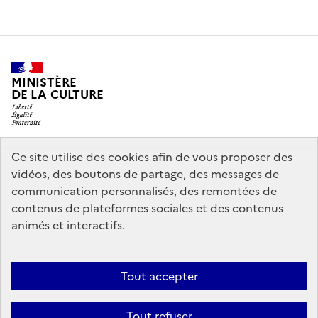
MINISTÈRE
DE LA CULTURE
Ce site utilise des cookies afin de vous proposer des
legifrance.gouv.fr
info.gouv.fr
vidéos, des boutons de partage, des messages de
communication personnalisés, des remontées de
service-public.gouv.fr
data.gouv.fr
contenus de plateformes sociales et des contenus
animés et interactifs.
Nous contacter
Mentions légales
Politique générale de protection
Tout accepter
des données
Accessibilité : partiellement conforme
Politique
d’utilisation des témoins de connexion (cookies)
Crédits
Tout refuser