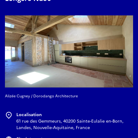
La visite sera assurée par
Alizée Cugney
, architecte et
fondatrice de
Dorodango Architecture
, dans ses propres
locaux qui allient patrimoine rural et habitat contemporain.
Places limitées, inscription obligatoire par mail à :
dorodango.architecture@gmail.com
E-mail
dorodango.architecture@gmail.com
Alizée Cugney / Dorodango Architecture
Localisation
61 rue des Gemmeurs, 40200 Sainte-Eulalie en-Born,
Landes, Nouvelle-Aquitaine, France