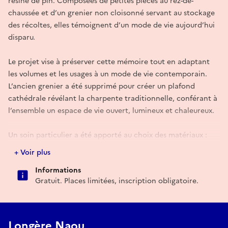
résine de pin. Composées de petites pièces au rez-de-
chaussée et d’un grenier non cloisonné servant au stockage
des récoltes, elles témoignent d’un mode de vie aujourd’hui
disparu.
Le projet vise à préserver cette mémoire tout en adaptant
les volumes et les usages à un mode de vie contemporain.
L’ancien grenier a été supprimé pour créer un plafond
cathédrale révélant la charpente traditionnelle, conférant à
l’ensemble un espace de vie ouvert, lumineux et chaleureux.
Un soin particulier a été apporté au choix des matériaux :
terre crue, paille, bois, pierre, chaux… tous naturels et,
+ Voir plus
autant que possible, issus de filières locales. Les techniques
Informations
de mise en œuvre s’appuient sur des savoir-faire
Gratuit. Places limitées, inscription obligatoire.
traditionnels et éco-responsables.
Des chantiers participatifs ont été organisés autour de la
terre crue et de la paille, permettant de sensibiliser le public
à ces matériaux bio et géo-sourcés et à leur mise en œuvre.
Longère Naou