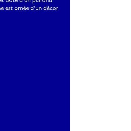
 et doté d'un plafond
nne est ornée d'un décor