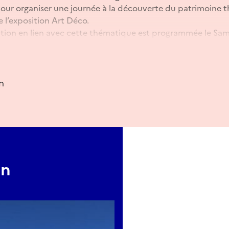
ur organiser une journée à la découverte du patrimoine t
e l’exposition Art Déco.
ion en lien avec cette thématique est programmée le Sam
U PATRIMOINE THERMAL DE ROYAT
d’informations touristiques, 3 place Allard).
rvation au 04 73 38 99 94 ou auprès de l'office de touris
n
on