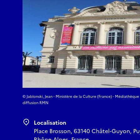
© Jablonski, Jean - Ministère de la Culture (France) - Médiathèque
diffusion RMN
Localisation
Place Brosson, 63140 Châtel-Guyon, P
Rhône-Alpes, France