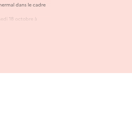
hermal dans le cadre
edi 18 octobre à
me de Clermont