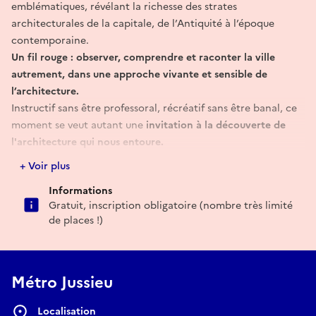
emblématiques, révélant la richesse des strates
architecturales de la capitale, de l’Antiquité à l’époque
contemporaine.
Un fil rouge : observer, comprendre et raconter la ville
autrement, dans une approche vivante et sensible de
l’architecture.
Instructif sans être professoral, récréatif sans être banal, ce
moment se veut autant une
invitation à la découverte de
l'architecture qui nous entoure.
Attention :
cet événement est une activité conviviale en petit
+ Voir plus
groupe de type "footing commenté" organisée dans le cadre
Informations
des Journées nationales de l’architecture. Il ne s’agit pas d’une
Gratuit, inscription obligatoire (nombre très limité
compétition sportive, ni d'un parcours chronométré. Chaque
de places !)
participant engage sa propre responsabilité et doit être
assuré personnellement. L’organisateur ne pourra être tenu
responsable en cas d’accident, blessure ou dommage
intervenu lors de l’événement.
Métro Jussieu
Localisation