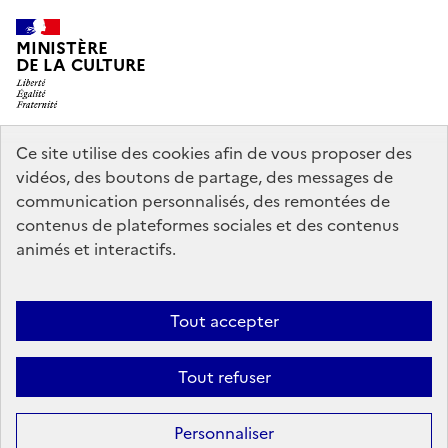
MINISTÈRE
DE LA CULTURE
Ce site utilise des cookies afin de vous proposer des
legifrance.gouv.fr
info.gouv.fr
vidéos, des boutons de partage, des messages de
communication personnalisés, des remontées de
service-public.gouv.fr
data.gouv.fr
contenus de plateformes sociales et des contenus
animés et interactifs.
Nous contacter
Mentions légales
Politique générale de protection
Tout accepter
des données
Accessibilité : partiellement conforme
Politique
d’utilisation des témoins de connexion (cookies)
Crédits
Tout refuser
Sauf mention contraire, tous les contenus de ce site sont sous
licence
Personnaliser
etalab-2.0