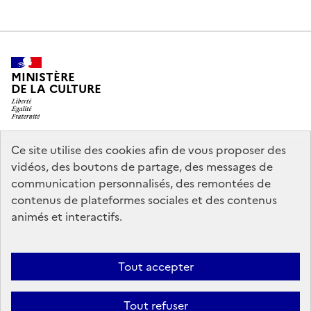
MINISTÈRE
DE LA CULTURE
Ce site utilise des cookies afin de vous proposer des
legifrance.gouv.fr
info.gouv.fr
vidéos, des boutons de partage, des messages de
communication personnalisés, des remontées de
service-public.gouv.fr
data.gouv.fr
contenus de plateformes sociales et des contenus
animés et interactifs.
Nous contacter
Mentions légales
Politique générale de protection
Tout accepter
des données
Accessibilité : partiellement conforme
Politique
d’utilisation des témoins de connexion (cookies)
Crédits
Tout refuser