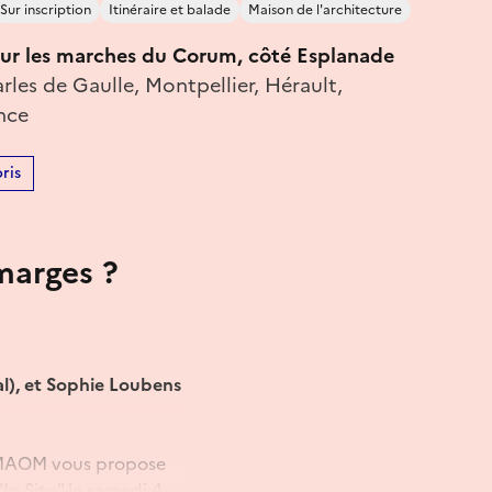
Sur inscription
Itinéraire et balade
Maison de l'architecture
ur les marches du Corum, côté Esplanade
les de Gaulle, Montpellier, Hérault,
nce
ris
marges ?
l), et Sophie Loubens
a MAOM vous propose
In Situ" le samedi 4