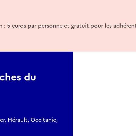
ommentée à plusieurs voix, mènera du Corum au Polygone,
siècle dernier et ses abords.
n : 5 euros par personne et gratuit pour les adhérent
, la renaturation de l'Esplanade vise à la reconnecter à la 
tadelle vers Antigone, afin de recomposer un espace urbai
 public du centre-ville au Lez, l'enjeu est de trouver un
tanes, jardins, et déambulations piétonnes pour offrir à ce
ur en plein cœur de ville.
nt l’occasion de découvrir les nouveaux kiosques de l’Espla
par le duo montpelliérain Gilles Cusy et Michel Maraval.
rches du
ux Échelles de la Ville pour une rencontre inédite avec la pa
 artistique "La grande traversée", Alice & Alice.
r, Hérault, Occitanie,