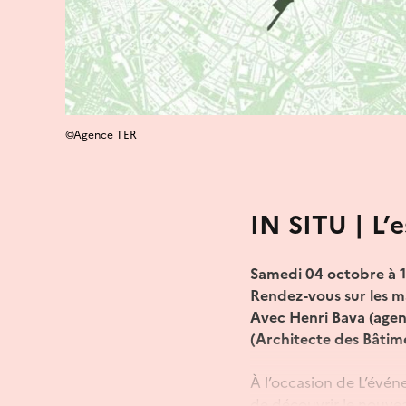
©Agence TER
IN SITU | L’
Samedi 04 octobre à 
Rendez-vous sur les m
Avec Henri Bava (agen
(Architecte des Bâtim
À l’occasion de L’évé
de découvrir le nouveau