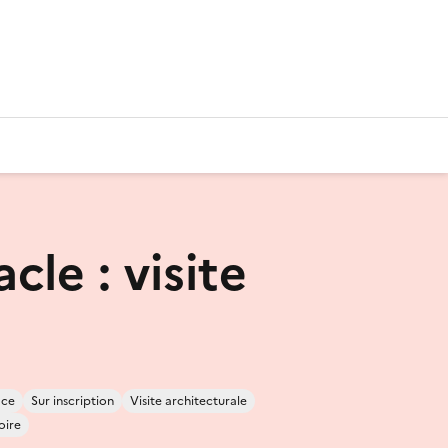
cle : visite
ace
Sur inscription
Visite architecturale
toire