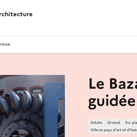
architecture
resse
Le Baza
guidée
Adulte
Gratuit
Sur pl
Ville et pays d'art et d'his