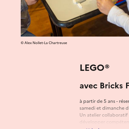
© Alex Nollet-La Chartreuse
LEGO®
avec Bricks 
à partir de 5 ans - rés
samedi et dimanche d
Un atelier collaborati
développer compétence
Les enfants peuvent êtr