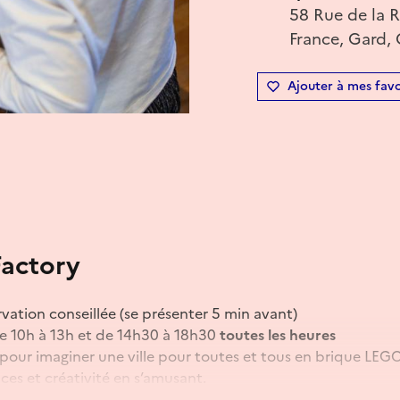
58 Rue de la 
France, Gard, 
Ajouter à mes favo
Factory
ervation conseillée (se présenter 5 min avant)
e 10h à 13h et de 14h30 à 18h30
toutes les heures
f pour imaginer une ville pour toutes et tous en brique LEG
s et créativité en s’amusant.
e inscrits sans adulte. En raison de la jauge limitée, tout ad