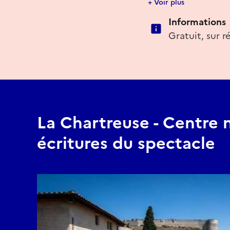
+ Voir plus
participer à l’atelier. 
Informations
Gratuit, sur r
E-mail
accueil@chartreuse.or
Réserver
La Chartreuse - Centre 
écritures du spectacle