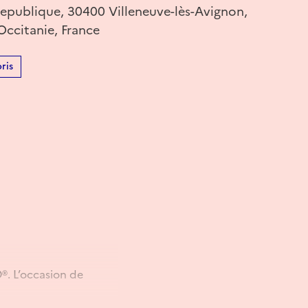
Republique, 30400 Villeneuve-lès-Avignon,
Occitanie, France
ris
O®. L’occasion de
ulte inscrit s’engage à