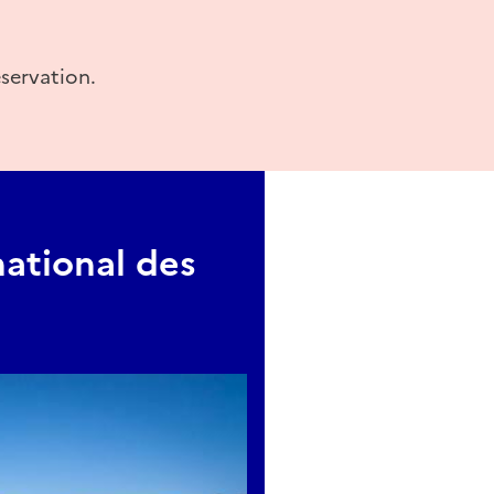
Venir sans enfant est autorisé !
éservation.
g
national des