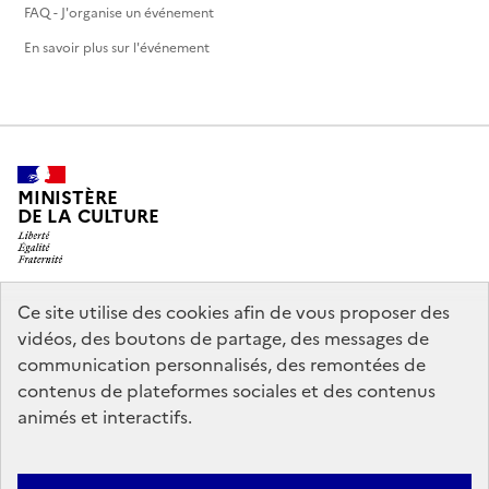
FAQ - J'organise un événement
En savoir plus sur l'événement
MINISTÈRE
DE LA CULTURE
Ce site utilise des cookies afin de vous proposer des
legifrance.gouv.fr
info.gouv.fr
vidéos, des boutons de partage, des messages de
communication personnalisés, des remontées de
service-public.gouv.fr
data.gouv.fr
contenus de plateformes sociales et des contenus
animés et interactifs.
Nous contacter
Mentions légales
Politique générale de protection