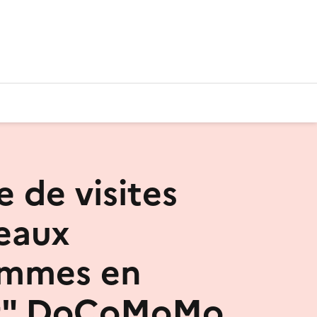
 de visites
eaux
ammes en
r" DoCoMoMo