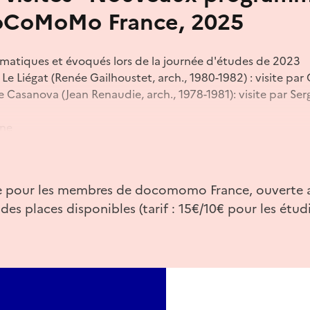
oCoMoMo France, 2025
ématiques et évoqués lors de la journée d'études de 2023
 Le Liégat (Renée Gailhoustet, arch., 1980-1982) : visite par 
 Casanova (Jean Renaudie, arch., 1978-1981): visite par Se
ine
 à Patio (Emile Aillaud, arch., 1967) : visite par Mathias Gai
ncien club de postcure de la FNDIRP (André Bruyère, arch., 
ite pour les membres de docomomo France, ouverte
itte Fort-Vernière, présidente de l'association des Déportés
 des places disponibles (tarif : 15€/10€ pour les étud
ne.
rie d'Ivry, départ en car à 14h mairie d'Ivry, retour Paris