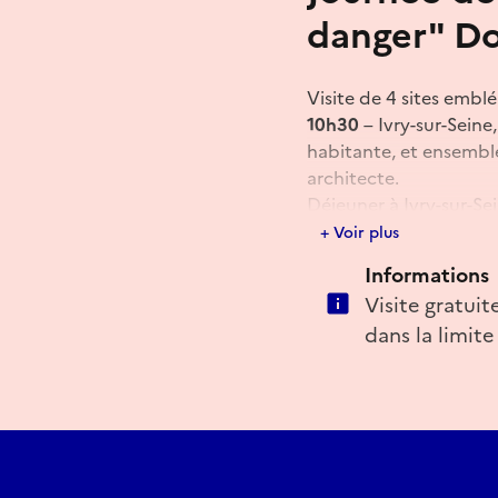
danger" D
Visite de 4 sites embl
10h30
– Ivry-sur-Seine,
habitante, et ensemble
architecte.
Déjeuner à Ivry-sur-Se
Après-midi
+ Voir plus
14h30
– Grigny, maisons
Informations
16h
– Fleury-Mérogis, A
Visite gratu
Benoît Pouvreau et Brig
dans la limite
et patriotes et l'Esson
RDV à 10h au Métro mai
E-mail
visites@docomomo.fr