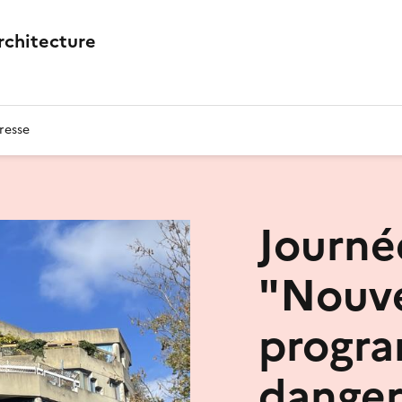
architecture
resse
Journée
"Nouv
progr
dange