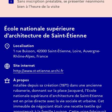
Sans inscription préalable, se présenter néanmoins
dans le cadre du Plan de relance déployé par le
bien à l'heure de la visite
Gouvernement, avec le renforcement de l’isolation
thermique des ateliers d'architecture et une rénovation
technique (le remplacement des centrales de traitement de
École nationale supérieure
l’air et l’installation d’une pompe à chaleur).
d'architecture de Saint-Étienne
Les étudiant·es de l’école d’architecture accueilleront et
guideront les visiteurs dans une découverte de ce lieu
Localisation
d’apprentissage et de fabrication de l’architecture.
1 rue Buisson, 42000 Saint-Étienne, Loire, Auvergne-
Rhône-Alpes, France
Site internet
http://www.st-etienne.archi.fr
À propos
nstallée depuis sa création (1971) dans une ancienne
rubanerie, donnant sur la place Jacquard, l'Ecole
nationale supérieure d'architecture de Saint-Etienne
est en prise directe avec la vie sociale et urbaine. Cet
immeuble de négociant était une recette textile qui
appartenait à la famille Louison. Cette usine fabriquait