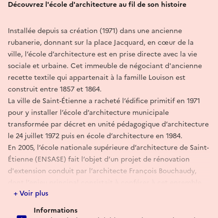
Découvrez l'école d'architecture au fil de son histoire
Installée depuis sa création (1971) dans une ancienne
rubanerie, donnant sur la place Jacquard, en cœur de la
ville, l’école d’architecture est en prise directe avec la vie
sociale et urbaine. Cet immeuble de négociant d'ancienne
recette textile qui appartenait à la famille Louison est
construit entre 1857 et 1864.
La ville de Saint-Étienne a racheté l’édifice primitif en 1971
pour y installer l’école d’architecture municipale
transformée par décret en unité pédagogique d’architecture
le 24 juillet 1972 puis en école d’architecture en 1984.
En 2005, l’école nationale supérieure d’architecture de Saint-
Étienne (ENSASE) fait l’objet d’un projet de rénovation
d'extension conduit par l’architecte François Bouchaudy,
dont l’enjeu principal consistait à conférer à cet ensemble
+ Voir plus
immobilier une identité architecturale cohérente avec
l’histoire du lieu et sa fonction d’école d’architecture.
Informations
En 2022, l’ENSASE fait l’objet d’une rénovation énergétique