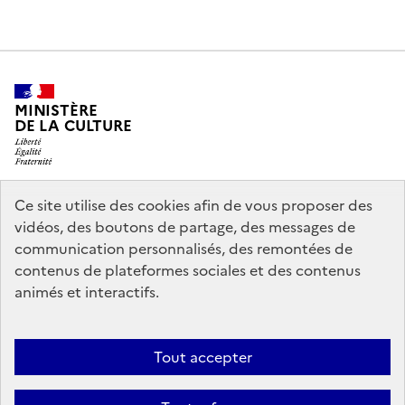
MINISTÈRE
DE LA CULTURE
Ce site utilise des cookies afin de vous proposer des
legifrance.gouv.fr
info.gouv.fr
vidéos, des boutons de partage, des messages de
communication personnalisés, des remontées de
service-public.gouv.fr
data.gouv.fr
contenus de plateformes sociales et des contenus
animés et interactifs.
Nous contacter
Mentions légales
Politique générale de protection
Tout accepter
des données
Accessibilité : partiellement conforme
Politique
d’utilisation des témoins de connexion (cookies)
Crédits