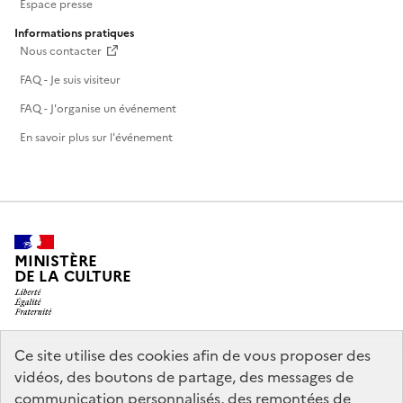
Espace presse
Informations pratiques
Nous contacter
FAQ - Je suis visiteur
FAQ - J'organise un événement
En savoir plus sur l'événement
MINISTÈRE
DE LA CULTURE
Ce site utilise des cookies afin de vous proposer des
legifrance.gouv.fr
info.gouv.fr
vidéos, des boutons de partage, des messages de
communication personnalisés, des remontées de