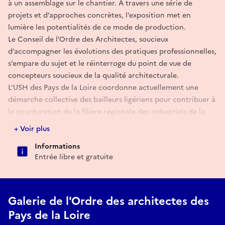
à un assemblage sur le chantier. À travers une série de
projets et d’approches concrètes, l’exposition met en
lumière les potentialités de ce mode de production.
Le Conseil de l’Ordre des Architectes, soucieux
d’accompagner les évolutions des pratiques professionnelles,
s’empare du sujet et le réinterroge du point de vue de
concepteurs soucieux de la qualité architecturale.
L’USH des Pays de la Loire coordonne actuellement une
démarche collective des bailleurs ligériens pour contribuer à
la structuration de la filière régionale des industriels de la
construction. Dans un contexte économiquement contraint
+ Voir plus
et normativement exigeant, l’enjeu est de développer un
Informations
outil performant de production de logements pour répondre
Entrée libre et gratuite
de manière soutenable aux besoins de la population. Le
cycle de conférences et l’exposition sont l’occasion de
partager avec les acteurs locaux, les réflexions sur les
méthodes alternatives de construction et les ambitions de
Galerie de l'Ordre des architectes des
développement territorial.
Pays de la Loire
Tables rondes : les 12 novembre et 02 décembre