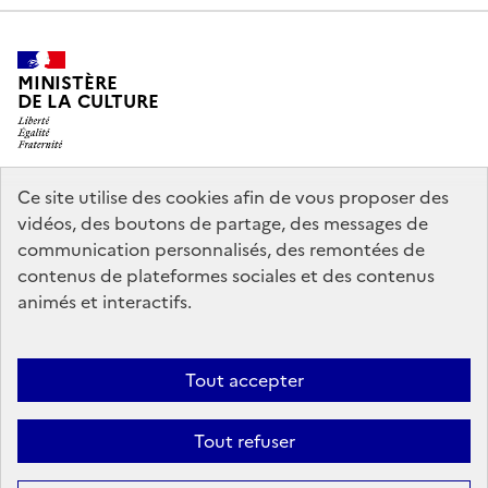
MINISTÈRE
DE LA CULTURE
Ce site utilise des cookies afin de vous proposer des
legifrance.gouv.fr
info.gouv.fr
vidéos, des boutons de partage, des messages de
communication personnalisés, des remontées de
service-public.gouv.fr
data.gouv.fr
contenus de plateformes sociales et des contenus
animés et interactifs.
Nous contacter
Mentions légales
Politique générale de protection
Tout accepter
des données
Accessibilité : partiellement conforme
Politique
d’utilisation des témoins de connexion (cookies)
Crédits
Tout refuser