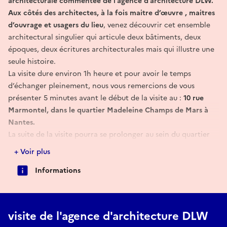
architecturale commentée de l’agence d’architecture DLW.
Aux côtés des architectes, à la fois maitre d’œuvre , maitres
d’ouvrage et usagers du lieu
, venez découvrir cet ensemble
architectural singulier qui articule deux bâtiments, deux
époques, deux écritures architecturales mais qui illustre une
seule histoire.
La visite dure environ 1h heure et pour avoir le temps
d’échanger pleinement, nous vous remercions de vous
présenter 5 minutes avant le début de la visite au :
10 rue
Marmontel, dans le quartier Madeleine Champs de Mars à
Nantes.
La suite de la visite pourra se prolonger au sein du quartier
de Madeleine Champs de Mars à la découverte de projets
+ Voir plus
marquants d’un faubourg historique largement renouvelé.
Informations
A travers cette visite, les architectes expliqueront leur
démarche: des lignes claires et épurées, une architecture
simple, essentielle, et une forte attention portée à la
matérialité.
visite de l'agence d'architecture DLW
L’intervention de l’agence d’architecture DLW permet de