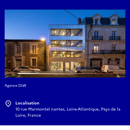
maintenir un lieu de bureaux dans un quartier dynamique
déjà très bâti, de l’ajuster en fonction de du développement
de l’activité de l’agence plutôt que de le déplacer. Il montre
à quel point un quartier de ville peut être résilient.
Texte : CF/CAUE de Loire-Atlantique, d’après un texte de
l’Atelier DLW
Réserver
Agence DLW
Localisation
10 rue Marmontel nantes, Loire-Atlantique, Pays de la
Loire, France