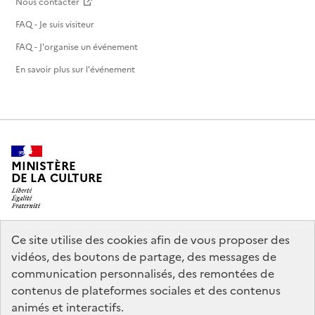
Nous contacter
FAQ - Je suis visiteur
FAQ - J'organise un événement
En savoir plus sur l'événement
MINISTÈRE
DE LA CULTURE
Ce site utilise des cookies afin de vous proposer des
legifrance.gouv.fr
info.gouv.fr
vidéos, des boutons de partage, des messages de
communication personnalisés, des remontées de
service-public.gouv.fr
data.gouv.fr
contenus de plateformes sociales et des contenus
animés et interactifs.