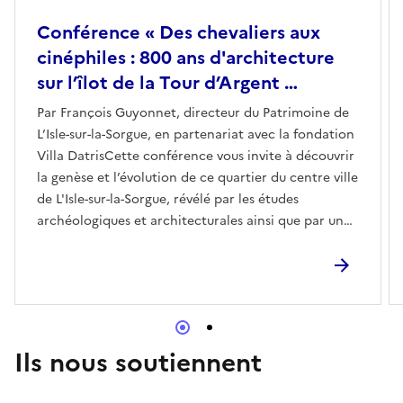
Conférence « Des chevaliers aux
cinéphiles : 800 ans d'architecture
sur l’îlot de la Tour d’Argent …
Par François Guyonnet, directeur du Patrimoine de
L’Isle-sur-la-Sorgue, en partenariat avec la fondation
Villa DatrisCette conférence vous invite à découvrir
la genèse et l’évolution de ce quartier du centre ville
de L'Isle-sur-la-Sorgue, révélé par les études
archéologiques et architecturales ainsi que par un
grand chantier de réhabilitation.RDV à la Villa
Datris, 7 avenue des 4 otages (places limitées,
inscriptions au 04 90 95 23 70)
Ils nous soutiennent