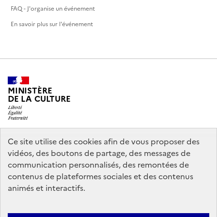
FAQ - J'organise un événement
En savoir plus sur l'événement
MINISTÈRE
DE LA CULTURE
Ce site utilise des cookies afin de vous proposer des
legifrance.gouv.fr
info.gouv.fr
vidéos, des boutons de partage, des messages de
communication personnalisés, des remontées de
service-public.gouv.fr
data.gouv.fr
contenus de plateformes sociales et des contenus
animés et interactifs.
Nous contacter
Mentions légales
Politique générale de protection