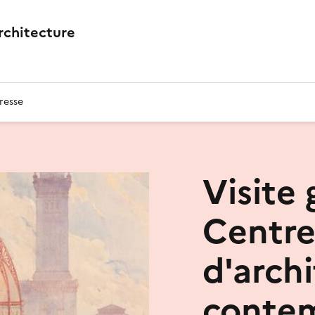
architecture
resse
Visite
Centre
d'arch
conte