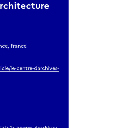
architecture
nce, France
icle/le-centre-darchives-