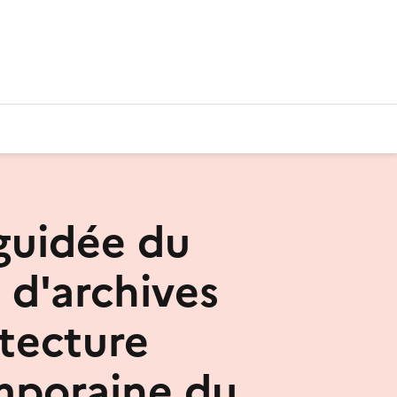
 guidée du
 d'archives
itecture
mporaine du