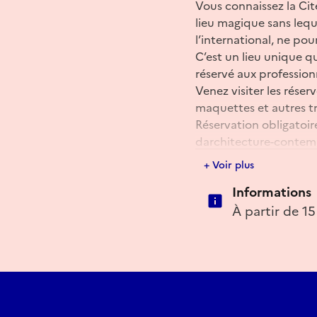
Vous connaissez la Cit
lieu magique sans leq
l’international, ne pour
C’est un lieu unique q
réservé aux profession
Venez visiter les rése
maquettes et autres tr
Réservation obligatoir
darchitecture-conte
Tel : 01 45 85 12 00
+ Voir plus
Informations
Réserver
À partir de 15