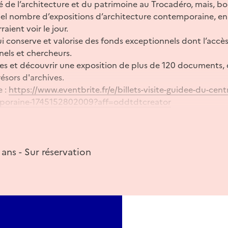
é de l’architecture et du patrimoine au Trocadéro, mais, bou
uel nombre d’expositions d’architecture contemporaine, 
raient voir le jour.
ui conserve et valorise des fonds exceptionnels dont l’accè
nels et chercheurs.
rves et découvrir une exposition de plus de 120 documents, d
ésors d'archives.
e :
https://www.eventbrite.fr/e/billets-visite-guidee-du-cent
mporaine-1745152802009?aff=oddtdtcreator
 ans - Sur réservation