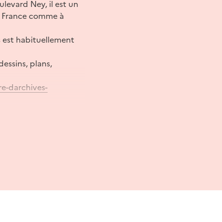
levard Ney, il est un
en France comme à
s est habituellement
essins, plans,
re-darchives-