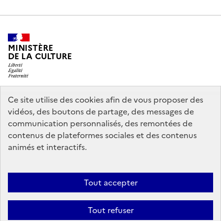
MINISTÈRE
DE LA CULTURE
Ce site utilise des cookies afin de vous proposer des
legifrance.gouv.fr
info.gouv.fr
vidéos, des boutons de partage, des messages de
communication personnalisés, des remontées de
service-public.gouv.fr
data.gouv.fr
contenus de plateformes sociales et des contenus
animés et interactifs.
Nous contacter
Mentions légales
Politique générale de protection
Tout accepter
des données
Accessibilité : partiellement conforme
Politique
d’utilisation des témoins de connexion (cookies)
Crédits
Tout refuser