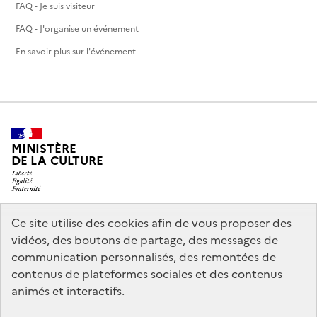
FAQ - Je suis visiteur
FAQ - J'organise un événement
En savoir plus sur l'événement
MINISTÈRE
DE LA CULTURE
Ce site utilise des cookies afin de vous proposer des
legifrance.gouv.fr
info.gouv.fr
vidéos, des boutons de partage, des messages de
communication personnalisés, des remontées de
service-public.gouv.fr
data.gouv.fr
contenus de plateformes sociales et des contenus
animés et interactifs.