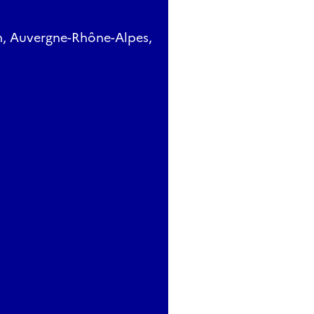
st limité.
t closes vendredi 17 octobre à 17h.
n, Auvergne-Rhône-Alpes,
sées avec l'appui de l'Association des Architectes de l'Ain e
es et du PAH CCDSV.