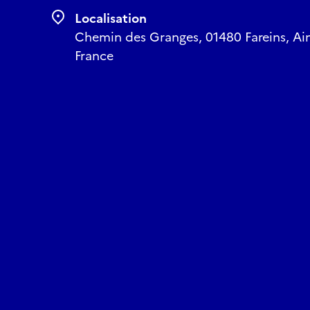
Le nombre des places e
Localisation
Les inscriptions seron
Chemin des Granges, 01480 Fareins, Ai
Ces visites sont organi
France
l'Ordre des Architect
Réserver