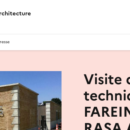
architecture
resse
Visite
techni
FAREI
RASA 