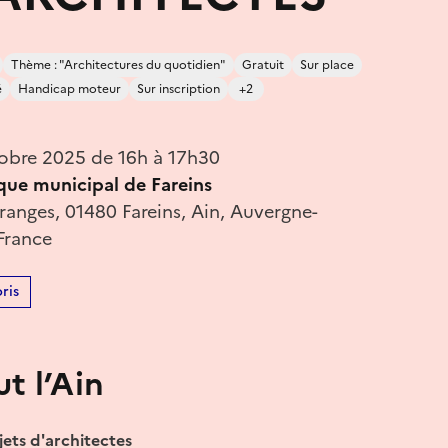
Thème : "Architectures du quotidien"
Gratuit
Sur place
é
Handicap moteur
Sur inscription
+2
obre 2025 de 16h à 17h30
que municipal de Fareins
anges, 01480 Fareins, Ain, Auvergne-
France
ris
t l’Ain
jets d'architectes