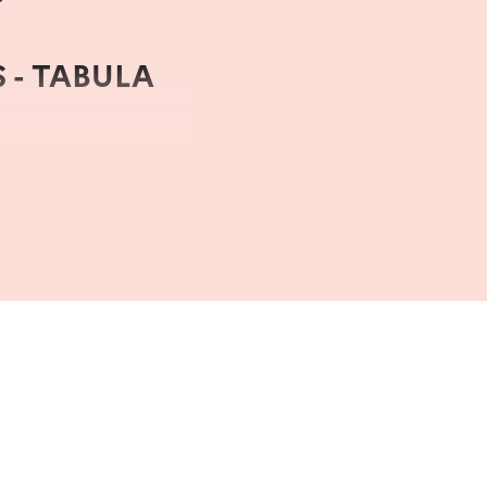
S - TABULA
n partenariat avec le
ipal-fareins-01-
 avec l’architecte sur
ombinée à une autre