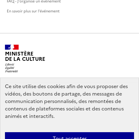
FAQ - J'organise un événement
En savoir plus sur l'événement
MINISTÈRE
DE LA CULTURE
Ce site utilise des cookies afin de vous proposer des
legifrance.gouv.fr
info.gouv.fr
vidéos, des boutons de partage, des messages de
communication personnalisés, des remontées de
service-public.gouv.fr
data.gouv.fr
contenus de plateformes sociales et des contenus
animés et interactifs.
Nous contacter
Mentions légales
Politique générale de protection
Tout accepter