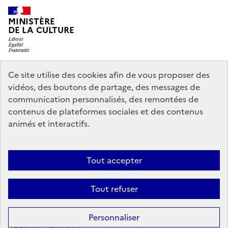
MINISTÈRE
DE LA CULTURE
Ce site utilise des cookies afin de vous proposer des
legifrance.gouv.fr
info.gouv.fr
vidéos, des boutons de partage, des messages de
communication personnalisés, des remontées de
service-public.gouv.fr
data.gouv.fr
contenus de plateformes sociales et des contenus
animés et interactifs.
Nous contacter
Mentions légales
Politique générale de protection
Tout accepter
des données
Accessibilité : partiellement conforme
Politique
d’utilisation des témoins de connexion (cookies)
Crédits
Tout refuser
Sauf mention contraire, tous les contenus de ce site sont sous
licence
Personnaliser
etalab-2.0