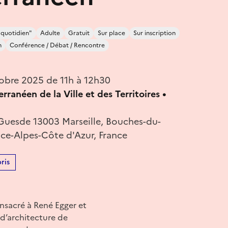
 quotidien"
Adulte
Gratuit
Sur place
Sur inscription
n
Conférence / Débat / Rencontre
obre 2025 de 11h à 12h30
rranéen de la Ville et des Territoires •
 Guesde 13003 Marseille, Bouches-du-
ce-Alpes-Côte d'Azur, France
ris
onsacré à René Egger et
 d’architecture de