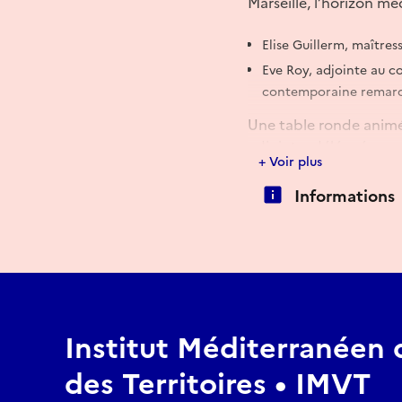
Marseille, l’horizon m
Elise Guillerm, maître
Eve Roy, adjointe au co
contemporaine remarq
Une table ronde animée
adjointe, déléguée aux
+ Voir plus
Elle sera suivie d’une
Informations
Réserver
Institut Méditerranéen d
des Territoires • IMVT