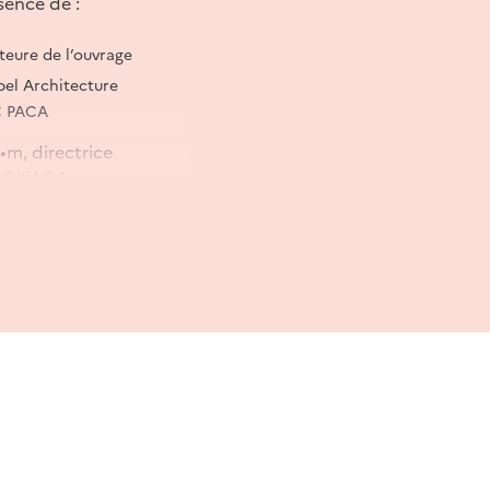
ésence de :
teure de l’ouvrage
abel Architecture
C PACA
•m, directrice
RAC PACA.
ns Parenthèses.