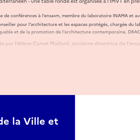
éditerranéen - une table ronde est organisée à l'IMVT en pr
sse de conférences à l’ensa•m, membre du laboratoire INAMA et au
nseiller pour l’architecture et les espaces protégés, chargée du l
uable et de la promotion de l’architecture contemporaine, DRA
 par Hélène Corset Maillard, ancienne directrice de l'ensa
 patrimoines, à l’architecture et aux espaces protégés, D
 séance de dédicace organisée en partenariat avec les éditio
e la Ville et