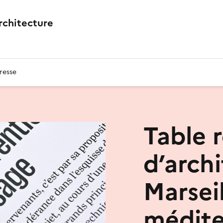
architecture
resse
Table 
d’arch
Marseil
médite