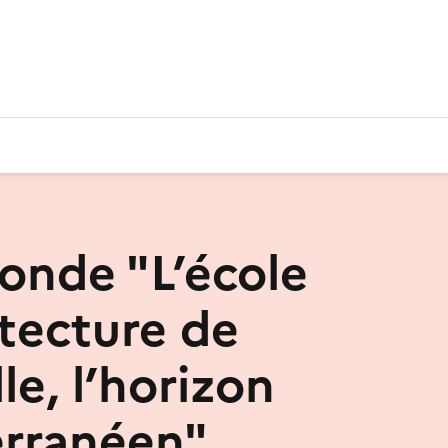
ronde "L’école
itecture de
le, l’horizon
rranéen"