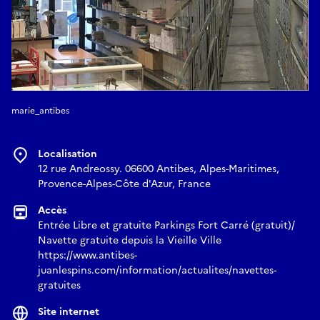
marie_antibes
Localisation
12 rue Andreossy. 06600 Antibes, Alpes-Maritimes,
Provence-Alpes-Côte d'Azur, France
Accès
Entrée Libre et gratuite Parkings Fort Carré (gratuit)/
Navette gratuite depuis la Vieille Ville
https://www.antibes-
juanlespins.com/information/actualites/navettes-
gratuites
Site internet