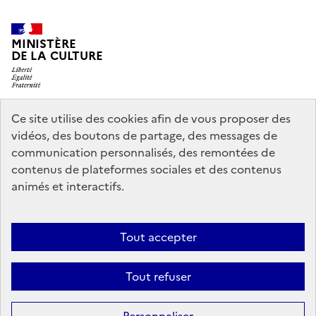
MINISTÈRE
DE LA CULTURE
Ce site utilise des cookies afin de vous proposer des
legifrance.gouv.fr
info.gouv.fr
vidéos, des boutons de partage, des messages de
communication personnalisés, des remontées de
service-public.gouv.fr
data.gouv.fr
contenus de plateformes sociales et des contenus
animés et interactifs.
Nous contacter
Mentions légales
Politique générale de protection
Tout accepter
des données
Accessibilité : partiellement conforme
Politique
d’utilisation des témoins de connexion (cookies)
Crédits
Tout refuser
Sauf mention contraire, tous les contenus de ce site sont sous
licence