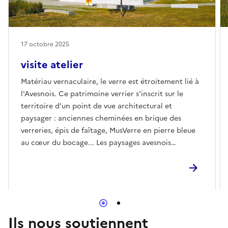
17 octobre 2025
visite atelier
Matériau vernaculaire, le verre est étroitement lié à
l'Avesnois. Ce patrimoine verrier s'inscrit sur le
territoire d'un point de vue architectural et
paysager : anciennes cheminées en brique des
verreries, épis de faîtage, MusVerre en pierre bleue
au cœur du bocage... Les paysages avesnois
constituent souvent pour les artistes venus en
résidence une source d'inspiration. La rencontre
avec les œuvres permet de convoquer les
thématiques du paysage : l’architecture, la Nature
et l'écologie.Diverses propositions pedagogiques
pour les scolaires, du cycle 2 au collége lycéeE-
Ils nous soutiennent