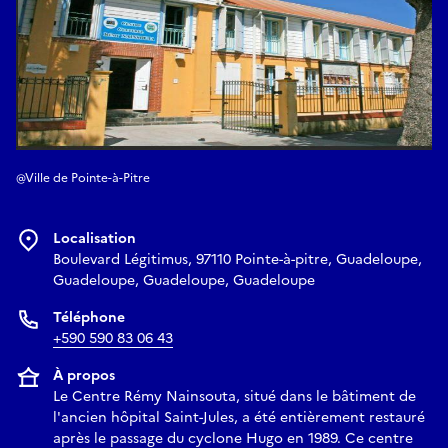
@Ville de Pointe-à-Pitre
Localisation
Boulevard Légitimus, 97110 Pointe-à-pitre, Guadeloupe,
Guadeloupe, Guadeloupe, Guadeloupe
Téléphone
+590 590 83 06 43
À propos
Le Centre Rémy Nainsouta, situé dans le bâtiment de
l'ancien hôpital Saint-Jules, a été entièrement restauré
après le passage du cyclone Hugo en 1989. Ce centre