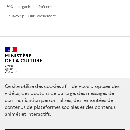
FAQ - J'organise un événement
En savoir plus sur l'événement
MINISTÈRE
DE LA CULTURE
Ce site utilise des cookies afin de vous proposer des
legifrance.gouv.fr
info.gouv.fr
vidéos, des boutons de partage, des messages de
communication personnalisés, des remontées de
service-public.gouv.fr
data.gouv.fr
contenus de plateformes sociales et des contenus
animés et interactifs.
Nous contacter
Mentions légales
Politique générale de protection