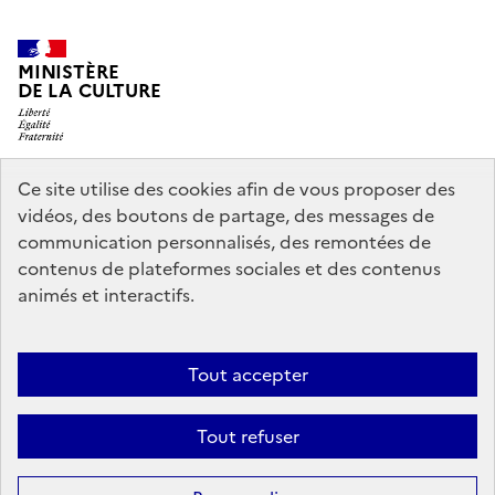
MINISTÈRE
DE LA CULTURE
Ce site utilise des cookies afin de vous proposer des
legifrance.gouv.fr
info.gouv.fr
vidéos, des boutons de partage, des messages de
communication personnalisés, des remontées de
service-public.gouv.fr
data.gouv.fr
contenus de plateformes sociales et des contenus
animés et interactifs.
Nous contacter
Mentions légales
Politique générale de protection
Tout accepter
des données
Accessibilité : partiellement conforme
Politique
d’utilisation des témoins de connexion (cookies)
Crédits
Tout refuser
Sauf mention contraire, tous les contenus de ce site sont sous
licence