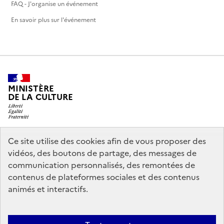
FAQ - J'organise un événement
En savoir plus sur l'événement
MINISTÈRE
DE LA CULTURE
Ce site utilise des cookies afin de vous proposer des
legifrance.gouv.fr
info.gouv.fr
vidéos, des boutons de partage, des messages de
communication personnalisés, des remontées de
service-public.gouv.fr
data.gouv.fr
contenus de plateformes sociales et des contenus
animés et interactifs.
Nous contacter
Mentions légales
Politique générale de protection