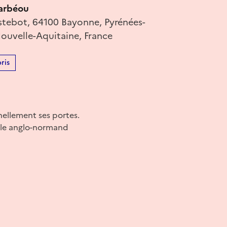
arbéou
stebot, 64100 Bayonne, Pyrénées-
Nouvelle-Aquitaine, France
ris
nellement ses portes.
tyle anglo-normand