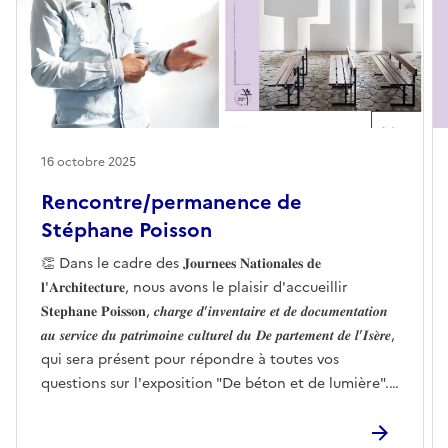
16 octobre 2025
Rencontre/permanence de
Stéphane Poisson
👏 Dans le cadre des 𝐉𝐨𝐮𝐫𝐧𝐞𝐞𝐬 𝐍𝐚𝐭𝐢𝐨𝐧𝐚𝐥𝐞𝐬 𝐝𝐞
𝐥'𝐀𝐫𝐜𝐡𝐢𝐭𝐞𝐜𝐭𝐮𝐫𝐞, nous avons le plaisir d'accueillir
𝐒𝐭𝐞𝐩𝐡𝐚𝐧𝐞 𝐏𝐨𝐢𝐬𝐬𝐨𝐧, 𝒄𝒉𝒂𝒓𝒈𝒆 𝒅’𝒊𝒏𝒗𝒆𝒏𝒕𝒂𝒊𝒓𝒆 𝒆𝒕 𝒅𝒆 𝒅𝒐𝒄𝒖𝒎𝒆𝒏𝒕𝒂𝒕𝒊𝒐𝒏
𝒂𝒖 𝒔𝒆𝒓𝒗𝒊𝒄𝒆 𝒅𝒖 𝒑𝒂𝒕𝒓𝒊𝒎𝒐𝒊𝒏𝒆 𝒄𝒖𝒍𝒕𝒖𝒓𝒆𝒍 𝒅𝒖 𝑫𝒆 𝒑𝒂𝒓𝒕𝒆𝒎𝒆𝒏𝒕 𝒅𝒆 𝒍’𝑰𝒔𝒆̀𝒓𝒆,
qui sera présent pour répondre à toutes vos
questions sur l'exposition "De béton et de lumière".
👀 𝑃𝑟𝑜𝑓𝑖𝑡𝑒𝑧 𝑑𝑒 𝑐𝑒𝑡 𝑒 𝑣𝑒 𝑛𝑒𝑚𝑒𝑛𝑡 𝑒𝑥𝑐𝑒𝑝𝑡𝑖𝑜𝑛𝑛𝑒𝑙 𝑝𝑜𝑢𝑟 (𝑟𝑒)𝑑𝑒 𝑐𝑜𝑢𝑣𝑟𝑖𝑟
𝑙'𝑒𝑥𝑝𝑜𝑠𝑖𝑡𝑖𝑜𝑛 !