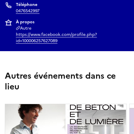
Téléphone
0476542997
À propos
Autre
https://www.facebook.com/profile.php?
id=100006257627089
Autres événements dans ce
lieu