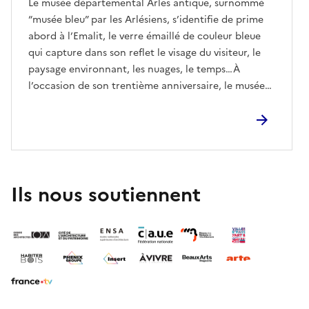
Le musée départemental Arles antique, surnommé
“musée bleu” par les Arlésiens, s’identifie de prime
abord à l’Emalit, le verre émaillé de couleur bleue
qui capture dans son reflet le visage du visiteur, le
paysage environnant, les nuages, le temps…À
l’occasion de son trentième anniversaire, le musée
consacre une exposition rétrospective à l’histoire de
ses collections archéologiques, à son architecture
originale qui s’impose comme une référence et à
son lien avec le public. Les collections Depuis le
XVIIIᵉ siècle, des collections archéologiques étaient
disséminées dans différents lieux et sites de fouilles
Ils nous soutiennent
arlésiens. Le premier musée public d’antiquités situé
dans la nef de l'église Saint-Honorat était tenu par
les religieux Minimes en 1784. Malgré les pillages de
la Révolution, l’abondance d’œuvres est telle que les
nouveaux lieux d’accueil, comme la chapelle Saint-
Anne et l’ancienne église des Jésuites, sont vite
engorgés. Un lieu pour les rassembler L’itinéraire des