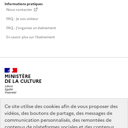
Informations pratiques
Nous contacter
FAQ - Je suis visiteur
FAQ - J'organise un événement
En savoir plus sur l'événement
MINISTÈRE
DE LA CULTURE
Ce site utilise des cookies afin de vous proposer des
legifrance.gouv.fr
info.gouv.fr
vidéos, des boutons de partage, des messages de
communication personnalisés, des remontées de
service-public.gouv.fr
data.gouv.fr
contenus de plateformes sociales et des contenus